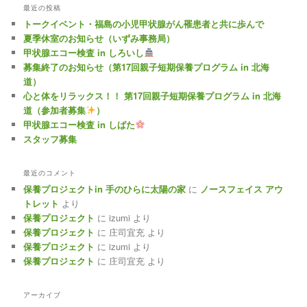
最近の投稿
トークイベント・福島の小児甲状腺がん罹患者と共に歩んで
夏季休室のお知らせ（いずみ事務局）
甲状腺エコー検査 in しろいし
募集終了のお知らせ（第17回親子短期保養プログラム in 北海
道）
心と体をリラックス！！ 第17回親子短期保養プログラム in 北海
道（参加者募集
）
甲状腺エコー検査 in しばた
スタッフ募集
最近のコメント
保養プロジェクトin 手のひらに太陽の家
に
ノースフェイス アウ
トレット
より
保養プロジェクト
に
izumi
より
保養プロジェクト
に
庄司宜充
より
保養プロジェクト
に
izumi
より
保養プロジェクト
に
庄司宜充
より
アーカイブ