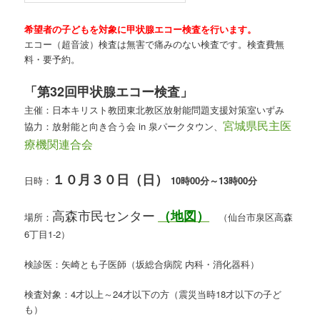
希望者の子どもを対象に甲状腺エコー検査を行います。
エコー（超音波）検査は無害で痛みのない検査です。検査費無
料・要予約。
「第32回甲状腺エコー検査」
主催：日本キリスト教団東北教区放射能問題支援対策室いずみ
協力：放射能と向き合う会 in 泉パークタウン、
宮城県民主医
療機関連合会
１０
月３０日（日）
日時：
10時00分～13時00分
高森市民センター
（地図）
場所：
（仙台市泉区高森
6丁目1-2）
検診医：矢崎とも子医師（坂総合病院 内科・消化器科）
検査対象：4才以上～24才以下の方（震災当時18才以下の子ど
も）