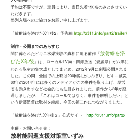
予約は不要ですが、定員により、当日先着150名のみとさせてい
ただきます。
整列入場へのご協力をお願い申し上げます。
「放射線を浴びたX年後2」予告編
http://x311.info/part2/trailer/
制作・公開までのあらすじ
闇に葬られたビキニ水爆実験の真相に迫る前作『
放射線を浴
』は、ローカルTV局・南海放送（愛媛県）が八年に
びたX年後
わたる取材の集大成としてまとめ、2012年9月に劇場公開されま
した。この間、全国での上映は200回以上にのぼり、ビキニ被災
60年の2014年には多くのメディアがこの事件を取り上げ、厚労
省も動き出すなど社会的にも注目されました。前作から3年が経
過しましたが、「これはゴールではなく、事件を解明したい」と
いう伊藤監督は取材を継続。今回の第二作につながりました。
「放射線を浴びたX年後２」公式サイト
http://x311.info/part2/
主催・お問い合せ先：
放射能問題支援対策室いずみ