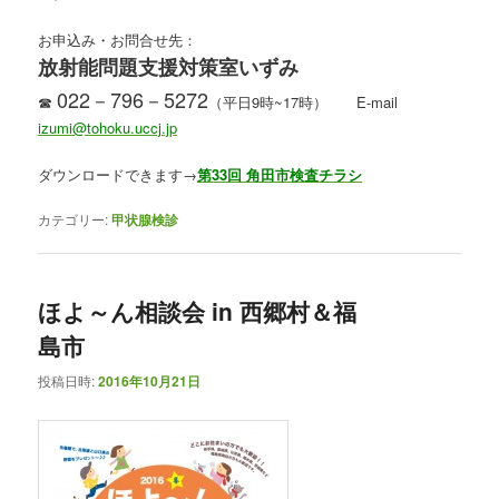
お申込み・お問合せ先：
放射能問題支援対策室いずみ
022－796－5272
☎
（平日9時~17時） E-mail
izumi@tohoku.uccj.jp
ダウンロードできます→
第33回 角田市検査チラシ
カテゴリー:
甲状腺検診
ほよ～ん相談会 in 西郷村＆福
島市
投稿日時:
2016年10月21日