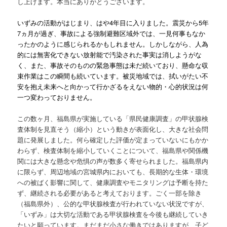
し上げます。本当にありがとうございます。
いずみの活動がはじまり、はや4
年目に入りました。震災から5
年
7
ヵ月が過ぎ、事故による強制避難区域外では、一見何事もなか
ったかのように感じられるかもしれません。しかしながら、人為
的には無害化できない放射能で汚染された事実は消しようがな
く、また、事故そのものの緊急事態は未だ続いており、懸命な収
束作業はこの瞬間も続いています。被災地域では、拭いがたい不
安を抱え未来へと向かって行かざるをえない物的・心的状況は何
一つ変わっておりません。
この数ヶ月、福島県が実施している「県民健康調査」の甲状腺検
査体制を見直そう（縮小）という動きが表面化し、大きな社会問
題に発展しました。何ら確定した評価が定まっていないにもかか
わらず、検査体制を縮小していくことについて、福島県や関係機
関には大きな懸念や危惧の声が数多く寄せられました。福島県内
に限らず、周辺地域の宮城県内においても、長期的な生体・環境
への被ばく影響に関して、健康調査やモニタリングは予断を持た
ず、継続される必要があると考えております。ごく一部を除き
（福島県外）、公的な甲状腺検査が行われていない状況ですが、
「いずみ」は大切な活動である甲状腺検査を今後も継続していき
たいと願っています。まだまだ小さな働きではありますが、子ど