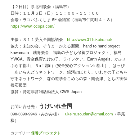
【２日目】県北相談会（福島市）
日時：１１月６日（日）１１：００～１５：００
会場：ラコパふくしま 5F 会議室（福島市仲間町４－８）
https://www.locopa.com/
主催：３１１受入全国協議会
http://www.311ukeire.net/
協力：未知の会、そうま・かえる新聞、hand to hand project
kawamata、踏青楽舎、福島の子ども保養プロジェクト、福島
YWCA、青空保育たけの子、ライフケア、Earth Angels、かふぇ
ぷらす郡山、３a！郡山（安全安心アクションin郡山）、はっぴ
ーあいらんど☆ネットワーク、銀河のほとり、いわきの子どもを
守るネットワーク、森の遊学舎こめらの森・南会津、とちの実保
養応援団
協賛：特定非営利活動法人 CWS Japan
うけいれ
全国
お問い合せ先：
090-3390-9946（みかみ様）
ukeire.soudan@gmail.com
（早尾
様）
カテゴリー:
保養プロジェクト