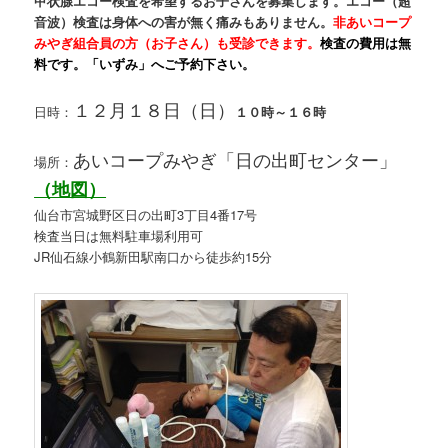
甲状腺エコー検査を希望するお子さんを募集します。エコー（超
音波）検査は身体への害が無く痛みもありません。
非あいコープ
みやぎ組合員の方（お子さん）も受診できます。
検査の費用は無
料です。「いずみ」へご予約下さい。
１２月１８日（日）
日時：
１０時～１６時
あいコープみやぎ「日の出町センター」
場所：
（地図）
仙台市宮城野区日の出町3丁目4番17号
検査当日は無料駐車場利用可
JR仙石線小鶴新田駅南口から徒歩約15分