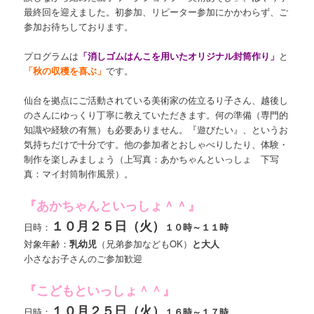
最終回を迎えました。初参加、リピーター参加にかかわらず、ご
参加お待ちしております。
プログラムは
「消しゴムはんこを用いたオリジナル封筒作り」
と
「秋の収穫を喜ぶ」
です。
仙台を拠点にご活動されている美術家の佐立るり子さん、越後し
のさんにゆっくり丁寧に教えていただきます。何の準備（専門的
知識や経験の有無）も必要ありません。『遊びたい』、というお
気持ちだけで十分です。他の参加者とおしゃべりしたり、体験・
制作を楽しみましょう（上写真：あかちゃんといっしょ 下写
真：マイ封筒制作風景）。
『あかちゃんといっしょ＾＾』
１０月２５日（火）
日時：
１０時～１１時
対象年齢：
乳幼児
（兄弟参加などもOK）
と大人
小さなお子さんのご参加歓迎
『こどもといっしょ＾＾』
１０月２５日（火）
日時：
１６時～１７時