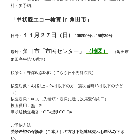
料・要予約。
「甲状腺エコー検査 in 角田市」
１１
月２７日（日）
日時：
10時00分～15時30分
角田市「市民センター」
（地図）
場所：
（角田市
角田字牛舘10番地）
検診医：寺澤政彦医師（てらさわ小児科院長）
検査対象：4才以上～24才以下の方（震災当時18才以下の子ど
も）
検査定員：60人（先着順・定員に達し次第受付終了）
検査費用：無 料
甲状腺検査機器：GE社製LOGIQe
ご予約方法
受診希望の保護者（ご本人）の方は下記連絡先へお申込み下さ
い。