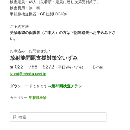
検査定員：45人（先着順・定員に達し次第受付終了）
検査費用：無 料
甲状腺検査機器：GE社製LOGIQe
ご予約方法
受診希望の保護者（ご本人）の方は下記連絡先へお申込み下さ
い。
お申込み・お問合せ先：
放射能問題支援対策室いずみ
022－796－5272
☎
（平日9時~17時） E-mail
izumi@tohoku.uccj.jp
ダウンロードできます→
第32回検査チラシ
カテゴリー:
甲状腺検診
検索