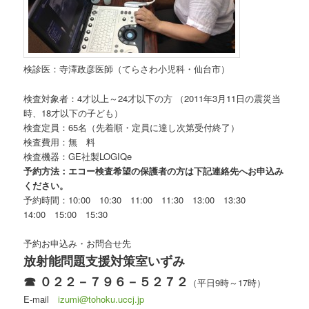
検診医：寺澤政彦医師（てらさわ小児科・仙台市）
検査対象者：4才以上～24才以下の方 （2011年3月11日の震災当
時、18才以下の子ども）
検査定員：65名（先着順・定員に達し次第受付終了）
検査費用：無 料
検査機器：GE社製LOGIQe
予約方法：エコー検査希望の保護者の方は下記連絡先へお申込み
ください。
予約時間：10:00 10:30 11:00 11:30 13:00 13:30
14:00 15:00 15:30
予約お申込み・お問合せ先
放射能問題支援対策室いずみ
☎ ０２２－７９６－５２７２
（平日9時～17時）
E-mail
izumi@tohoku.uccj.jp