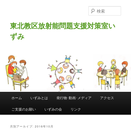
検
索
東北教区放射能問題支援対策室い
ずみ
メインメニュー
ホーム
いずみとは
発行物･動画･メディア
アクセス
メインコンテンツへ移動
サブコンテンツへ移動
ご支援のお願い
いずみの会
リンク
月別アーカイブ:
2016年10月