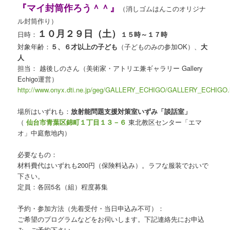
『マイ封筒作ろう＾＾』
（消しゴムはんこのオリジナ
ル封筒作り）
１０月２９日（土）
日時：
１５時～１７時
対象年齢：
５、６才以上の子ども
（子どものみの参加OK）、
大
人
担当：
越後しのさん（美術家・アトリエ兼ギャラリー Gallery
Echigo運営）
http://www.onyx.dti.ne.jp/geg/GALLERY_ECHIGO/GALLERY_ECHIGO.
場所はいずれも：
放射能問題支援対策室いずみ「談話室」
（
仙台市青葉区錦町１丁目１３－６
東北教区センター「エマ
オ」中庭敷地内）
必要なもの：
材料費代はいずれも200円（保険料込み）。ラフな服装でおいで
下さい。
定員：各回5名（組）程度募集
予約・参加方法（先着受付・当日申込み不可）：
ご希望のプログラムなどをお伺いします。下記連絡先にお申込
み、ご予約下さい。