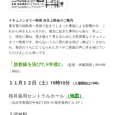
ドキュメンタリー映画 自主上映会のご案内
東京電力福島第一原発で起きてしまった事故による影響が今、こ
れから何をもたらすのか。過去に起きた事件から知り、学ぶこ
と、現在に重ね、置き換えて考えるために大変貴重なドキュメン
タリー映画です。知らないうちに死の灰を浴び（被ばく）させら
れ、無言のうちに亡くなられた方々やご家族の声に耳を傾けてい
ただけましたら幸いです。
「放射線を浴びたX年後2」
（監督：伊藤英朗｜2015年
｜86分）
１１月１２日（土）15時10分
（入場開始は15時）
桜井薬局セントラルホール
（地図）
（仙台市青葉区中央2丁目5-10 桜井薬局ビル 3Ｆ）
入場無料