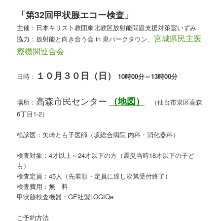
「第32回甲状腺エコー検査」
主催：日本キリスト教団東北教区放射能問題支援対策室いずみ
協力：放射能と向き合う会 in 泉パークタウン、
宮城県民主医
療機関連合会
１０
月３０日（日）
日時：
10時00分～13時00分
高森市民センター
（地図）
場所：
（仙台市泉区高森
6丁目1-2）
検診医：矢崎とも子医師（坂総合病院 内科・消化器科）
検査対象：4才以上～24才以下の方（震災当時18才以下の子ど
も）
検査定員：45人（先着順・定員に達し次第受付終了）
検査費用：無 料
甲状腺検査機器：GE社製LOGIQe
ご予約方法