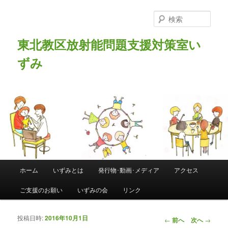
検
索
東北教区放射能問題支援対策室い
ずみ
メインメニュー
ホーム
いずみとは
発行物･動画･メディア
アクセス
メインコンテンツへ移動
サブコンテンツへ移動
ご支援のお願い
いずみの会
リンク
投稿日時:
2016年10月1日
投稿ナビゲーシ
←
前へ
次へ
→