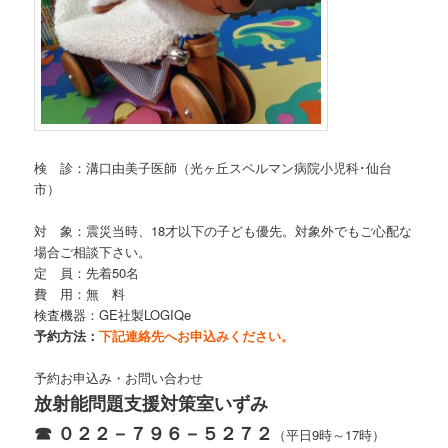
検 診：溝口由美子医師（光ヶ丘スペルマン病院小児科･仙台
市）
対 象：震災当時、18才以下の子ども優先。対象外でもご心配な
場合ご相談下さい。
定 員：先着50名
費 用：無 料
検査機器：GE社製LOGIQe
予約方法：
下記連絡先へお申込みください。
予約お申込み・お問い合わせ
放射能問題支援対策室いずみ
☎ ０２２－７９６－５２７２
（平日9時～17時）