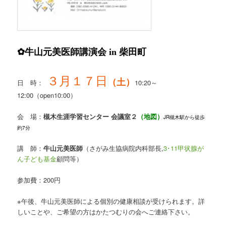
✿牛山元美医師講演会 in 柴田町
３月１７日
（土）
日 時：
10:20～
12:00（open10:00）
会 場：
槻木生涯学習センター 会議室２
（地図）
JR槻木駅から徒歩
約7分
講 師：
牛山元美医師
（さがみ生協病院内科部長,
3･11甲状腺が
ん子ども基金
顧問等）
参加費：200円
※午後、牛山元美医師による個別の健康相談が受けられます。詳
しいことや、ご希望の方はかたつむりの会へご連絡下さい。