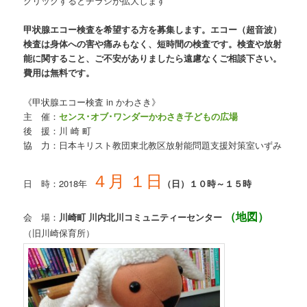
クリックするとチラシが拡大します
甲状腺エコー検査を希望する方を募集します。エコー（超音波）
検査は身体への害や痛みもなく、短時間の検査です。検査や放射
能に関すること、ご不安がありましたら遠慮なくご相談下さい。
費用は無料です。
《甲状腺エコー検査 in かわさき》
主 催：
センス･オブ･ワンダーかわさき子どもの広場
後 援：川 崎 町
協 力：日本キリスト教団東北教区放射能問題支援対策室いずみ
４月 １日
日 時：2018年
（日）１０時～１５時
（地図）
会 場：
川崎町 川内北川コミュニティーセンター
（旧川崎保育所）