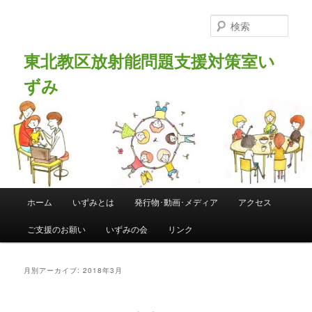
メ
サ
イ
ブ
検
ン
コ
索
コ
ン
東北教区放射能問題支援対策室い
ン
テ
ずみ
テ
ン
ン
ツ
ツ
へ
へ
移
移
動
動
メ
ホーム
いずみとは
発行物･動画･メディア
アクセス
イ
ン
ご支援のお願い
いずみの会
リンク
メ
ニ
ュ
月別アーカイブ:
2018年3月
ー