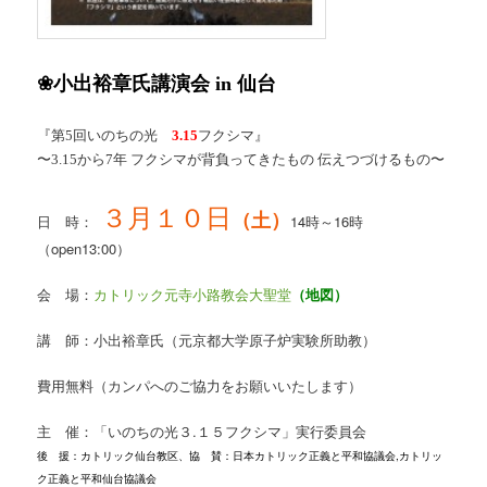
❀小出裕章氏講演会 in 仙台
『第5回いのちの光
3.15
フクシマ』
〜3.15から7年 フクシマが背負ってきたもの 伝えつづけるもの〜
３月１０日
（土）
日 時：
14時～16時
（open13:00）
会 場：
カトリック元寺小路教会大聖堂
（地図）
講 師：小出裕章氏（元京都大学原子炉実験所助教）
費用無料（カンパへのご協力をお願いいたします）
主 催：「いのちの光３.１５フクシマ」実行委員会
後 援：カトリック仙台教区、協 賛：日本カトリック正義と平和協議会,カトリッ
ク正義と平和仙台協議会