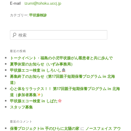
E-mail
izumi@tohoku.uccj.jp
カテゴリー:
甲状腺検診
検
索
最近の投稿
トークイベント・福島の小児甲状腺がん罹患者と共に歩んで
夏季休室のお知らせ（いずみ事務局）
甲状腺エコー検査 in しろいし
募集終了のお知らせ（第17回親子短期保養プログラム in 北海
道）
心と体をリラックス！！ 第17回親子短期保養プログラム in 北海
道（参加者募集
）
甲状腺エコー検査 in しばた
スタッフ募集
最近のコメント
保養プロジェクトin 手のひらに太陽の家
に
ノースフェイス アウ