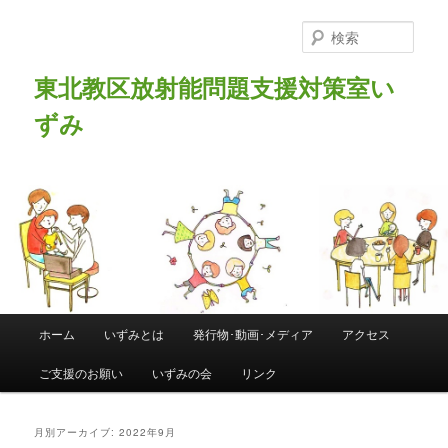
検
索
東北教区放射能問題支援対策室い
ずみ
メインメニュー
ホーム
いずみとは
発行物･動画･メディア
アクセス
メインコンテンツへ移動
サブコンテンツへ移動
ご支援のお願い
いずみの会
リンク
月別アーカイブ:
2022年9月