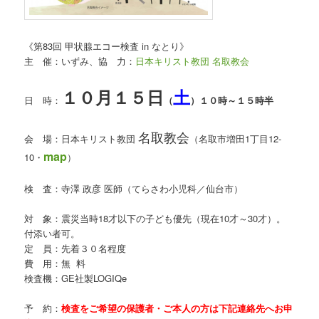
《第83回 甲状腺エコー検査 in なとり》
主 催：いずみ、協 力：
日本キリスト教団 名取教会
１０月１５日
土
日 時：
（
）１０時～１５時半
名取教会
会 場：日本キリスト教団
（名取市増田1丁目12-
map
10・
）
検 査：寺澤 政彦 医師（てらさわ小児科／仙台市）
対 象：震災当時18才以下の子ども優先（現在10才～30才）。
付添い者可。
定 員：先着３０名程度
費 用：無 料
検査機：GE社製LOGIQe
予 約：
検査をご希望の保護者・ご本人の方は下記連絡先へお申