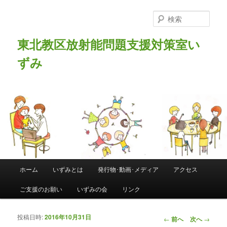
検
索
東北教区放射能問題支援対策室い
ずみ
メインメニュー
ホーム
いずみとは
発行物･動画･メディア
アクセス
メインコンテンツへ移動
サブコンテンツへ移動
ご支援のお願い
いずみの会
リンク
投稿日時:
2016年10月31日
投稿ナビゲーシ
←
前へ
次へ
→