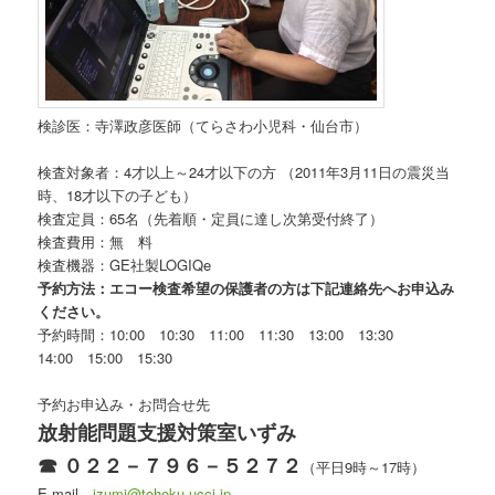
検診医：寺澤政彦医師（てらさわ小児科・仙台市）
検査対象者：4才以上～24才以下の方 （2011年3月11日の震災当
時、18才以下の子ども）
検査定員：65名（先着順・定員に達し次第受付終了）
検査費用：無 料
検査機器：GE社製LOGIQe
予約方法：エコー検査希望の保護者の方は下記連絡先へお申込み
ください。
予約時間：10:00 10:30 11:00 11:30 13:00 13:30
14:00 15:00 15:30
予約お申込み・お問合せ先
放射能問題支援対策室いずみ
☎ ０２２－７９６－５２７２
（平日9時～17時）
E-mail
izumi@tohoku.uccj.jp