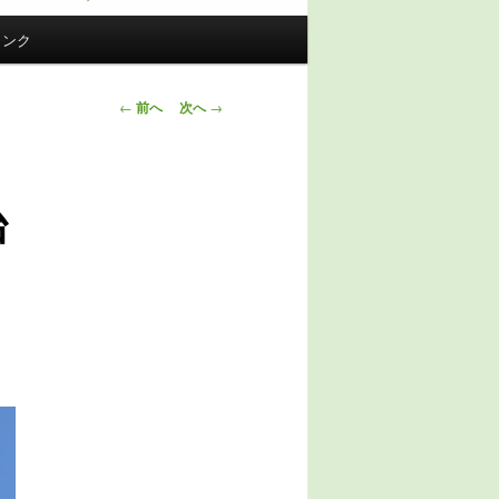
リンク
投稿ナビゲー
←
前へ
次へ
→
ション
台