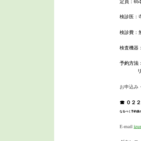
定員：65
検診医：
検診費：
検査機器
予約方法
リピータ
お申込み
☎ ０２
なるべく予約後
E-mail
izu