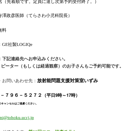
名（先着順です。定員に達し次第予約受付終了。）
寺澤政彦医師（てらさわ小児科院長）
無料
：
GE社製LOGIQe
：
下記連絡先へお申込みください。
ー（もしくは経過観察）のお子さんもご予約可能です。
放射能問題支援対策室いずみ
・お問いあわせ先：
（平日9時～17時）
２－７９６－５２７２
のキャンセルはご遠慮ください。
mi@tohoku.uccj.jp