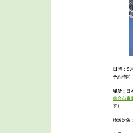
日時：5
予約時間 12:
場所：日
仙台市青
す）
検診対象